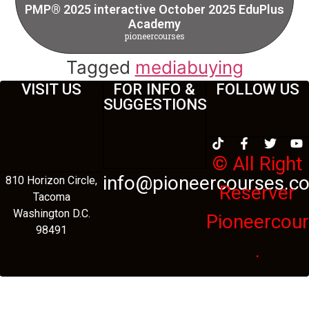
PMP® 2025 interactive October 2025 EduPlus
Academy
pioneercourses
Tagged
mediabuying
VISIT US
FOR INFO &
FOLLOW US
SUGGESTIONS
© All Right
info@pioneercourses.c
810 Horizon Circle,
Reserver
Tacoma
Washington D.C.
Pioneercou
98491
.