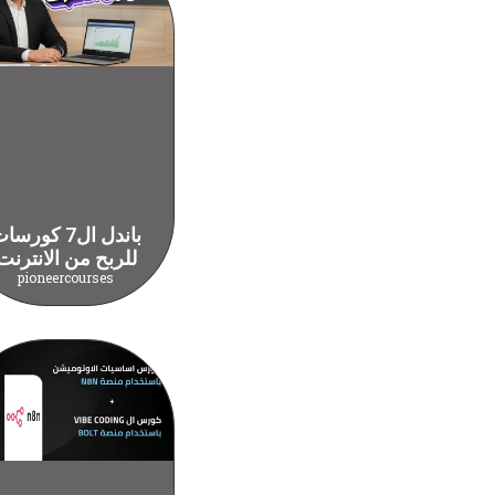
باندل ال7 كورس
للربح من الانترنت
pioneercourses