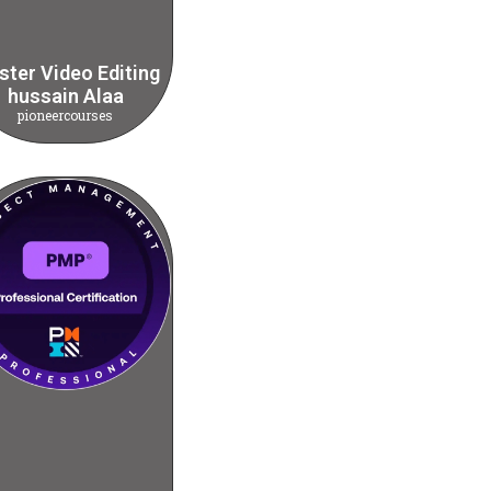
ter Video Editing
hussain Alaa
pioneercourses