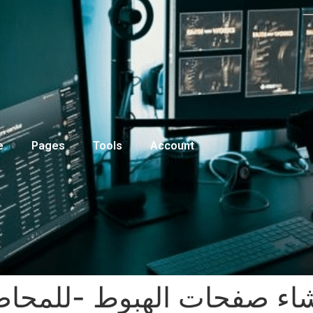
e
Pages
Tools
Account
اء صفحات الهبوط -للمحا