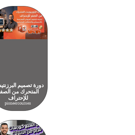
دورة تصميم البرزنت
المتحرك من الصف
للإحتراف
pioneercourses