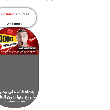
Our latest
Courses
And more
إنشاء قناة على يوتي
والربح منها بدون الظ
pioneercourses