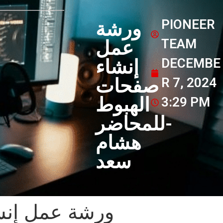
PIONEER
ورشة
TEAM
عمل
DECEMBE
إنشاء
صفحات
R 7, 2024
الهبوط
3:29 PM
-للمحاضر
هشام
سعد
ورشة عمل إنش