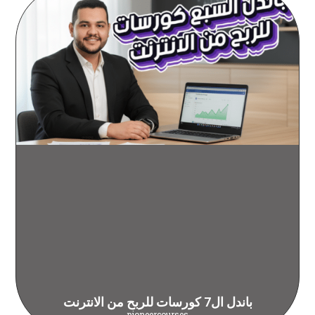
باندل ال7 كورسات للربح من الانترنت
pioneercourses