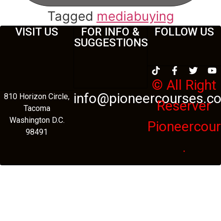
Tagged
mediabuying
VISIT US
FOR INFO &
FOLLOW US
SUGGESTIONS
© All Right
info@pioneercourses.c
810 Horizon Circle,
Reserver
Tacoma
Washington D.C.
Pioneercou
98491
.