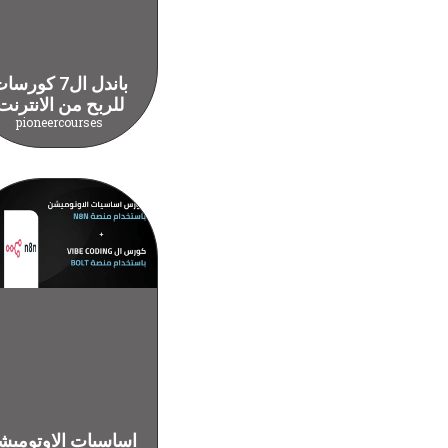
باندل ال7 كورس
للربح من الانترنت
pioneercourses
اساسيات الاوتوميش