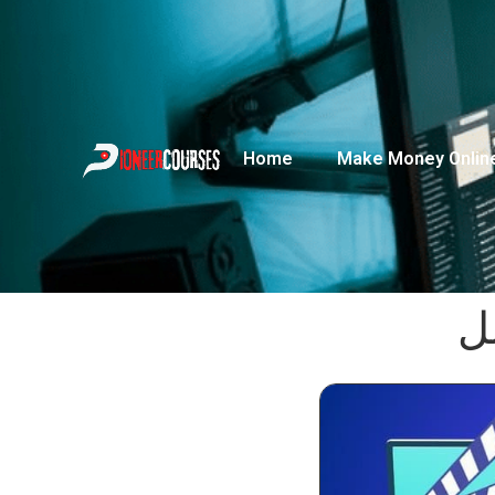
Home
Make Money Onlin
ل