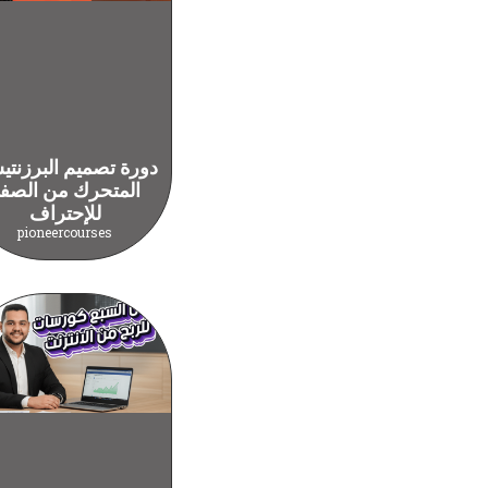
دورة تصميم البرزنت
المتحرك من الصف
للإحتراف
pioneercourses