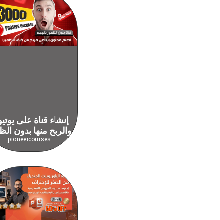
إنشاء قناة على يوتي
والربح منها بدون الظ
pioneercourses