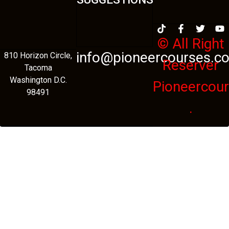
© All Right
info@pioneercourses.c
810 Horizon Circle,
Reserver
Tacoma
Washington D.C.
Pioneercou
98491
.