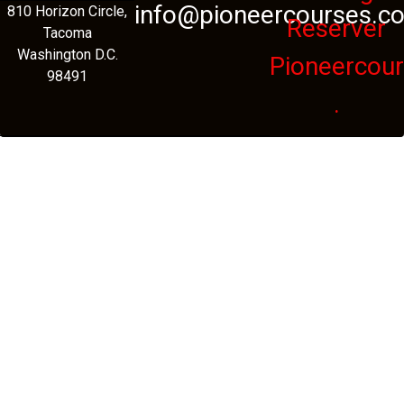
info@pioneercourses.c
810 Horizon Circle,
Reserver
Tacoma
Washington D.C.
Pioneercou
98491
.