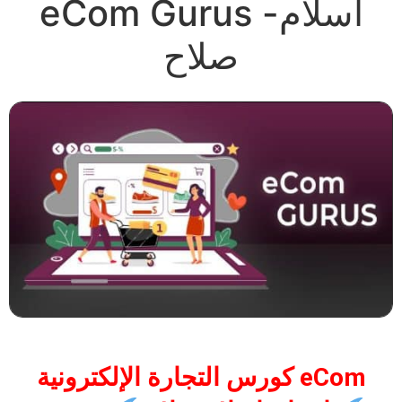
eCom Gurus -اسلام
صلاح
كورس التجارة الإلكترونية eCom