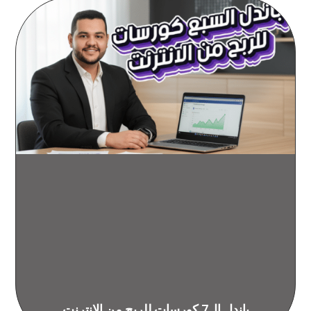
باندل ال7 كورسات للربح من الانترنت