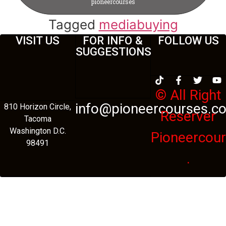
pioneercourses
Tagged
mediabuying
VISIT US
FOR INFO &
FOLLOW US
SUGGESTIONS
© All Right
info@pioneercourses.c
810 Horizon Circle,
Reserver
Tacoma
Washington D.C.
Pioneercou
98491
.