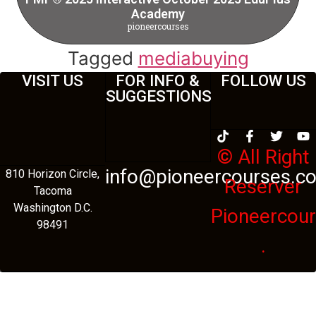
Academy
pioneercourses
Tagged
mediabuying
VISIT US
FOR INFO &
FOLLOW US
SUGGESTIONS
© All Right
info@pioneercourses.c
810 Horizon Circle,
Reserver
Tacoma
Washington D.C.
Pioneercou
98491
.