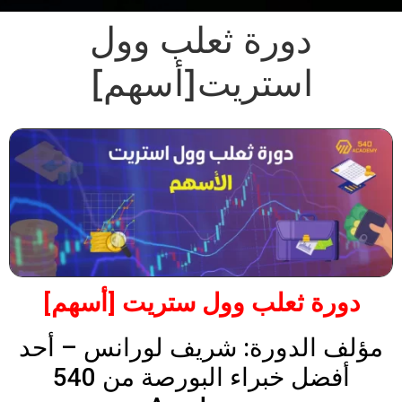
دورة ثعلب وول
استريت[أسهم]
دورة ثعلب وول ستريت [أسهم]
مؤلف الدورة: شريف لورانس – أحد
أفضل خبراء البورصة من 540