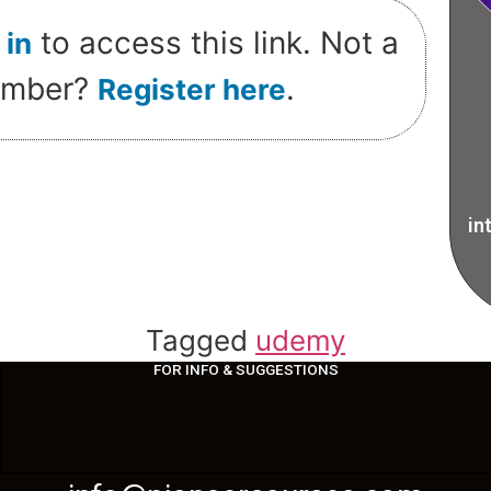
to access this link. Not a
 in
mber?
.
Register here
in
Tagged
udemy
FOR INFO & SUGGESTIONS