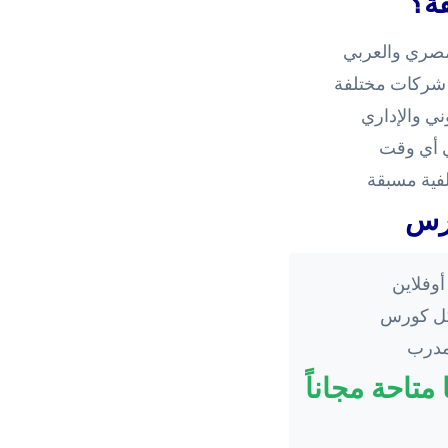
فة؟
مصري والعربي
 شركات مختلفة
ي والإداري
ي أي وقت
فية مسبقة
ورس
أوفلاين
 كل كورس
مدرب
 متاحة مجاناً