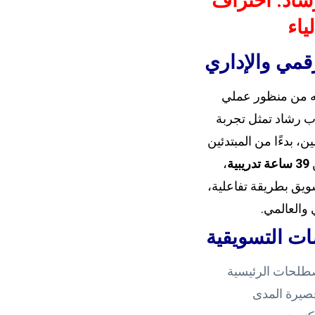
شاد: احتراف
ياء
قمي والإداري
ته من منظور عملي
ب رشاد تمثل تجربة
، بدءًا من المبتدئين
ن
39 ساعة تدريبية
،
يق بطريقة تفاعلية،
 والعالمي.
ت التسويقية
صطلحات الرئيسية
قصيرة المدى