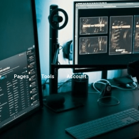
e
Pages
Tools
Account