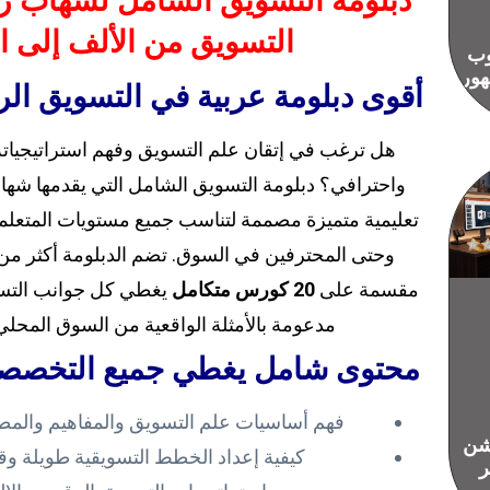
دبلومة التسويق الشامل لشهاب ر
التسويق من الألف إلى ال
وب
هور
أقوى دبلومة عربية في التسويق الر
هل ترغب في إتقان علم التسويق وفهم استراتيجيا
واحترافي؟ دبلومة التسويق الشامل التي يقدمها شها
تعليمية متميزة مصممة لتناسب جميع مستويات المتعلمين
وحتى المحترفين في السوق. تضم الدبلومة أكثر م
مقسمة على
20 كورس متكامل
يغطي كل جوانب التسو
مدعومة بالأمثلة الواقعية من السوق المحلي
محتوى شامل يغطي جميع التخصصا
فهم أساسيات علم التسويق والمفاهيم والم
يشن
كيفية إعداد الخطط التسويقية طويلة و
ر