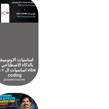
اساسيات الاوتوميش
بالذكاء الاصطناعي
n8n + اسا
coding
pioneercourses