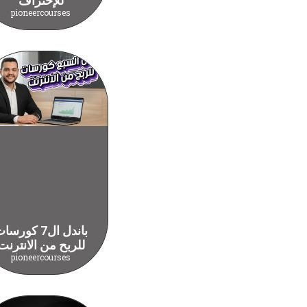
للإحتراف
pioneercourses
باندل ال7 كورس
للربح من الانترنت
pioneercourses