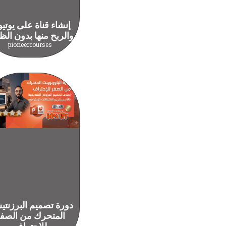
إنشاء قناة على يوتي
والربح منها بدون الظ
pioneercourses
دورة تصميم البرزنت
المتحرك من الصف