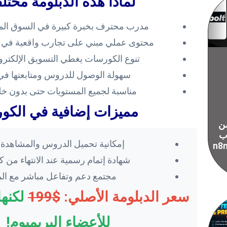
لماذا هذه الدبلومة مختل
مدرب محترف بخبرة كبيرة في السوق ال
محتوى عملي مبني على تجارب واقعية في
تنوع الكورسات يغطي التسويق الإلكترون
سهولة الوصول للدروس ومتابعتها ف
مناسبة لجميع المستويات حتى بدون خل
مميزات إضافية في الك
ن
 ب
إمكانية تحميل الدروس والمشاهدة 
سيات ال vibe
شهادة إتمام رسمية عند الانتهاء من
مجتمع دعم وتفاعل مباشر مع ال
سعر الدبلومة الأصلي:
$199
لكنها
للأعضاء البريميوم!