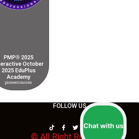
PMP® 2025
teractive October
2025 EduPlus
Academy
pioneercourses
FOLLOW US
Chat with us
© All Right Reserver