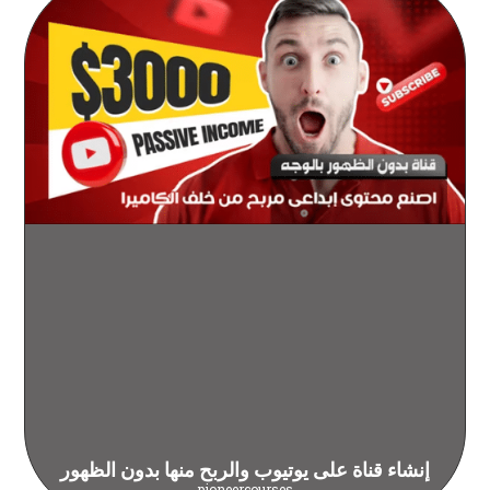
إنشاء قناة على يوتيوب والربح منها بدون الظهور
pioneercourses