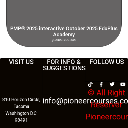
PMP® 2025 interactive October 2025 EduPlus
Academy
pioneercourses
VISIT US
FOR INFO &
FOLLOW US
SUGGESTIONS
© All Right
info@pioneercourses.c
810 Horizon Circle,
Reserver
Tacoma
Washington D.C.
Pioneercou
98491