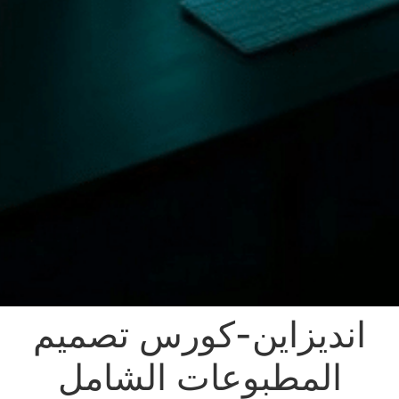
انديزاين-كورس تصميم
المطبوعات الشامل