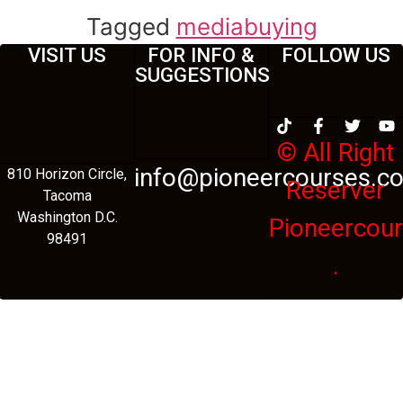
Tagged
mediabuying
VISIT US
FOR INFO &
FOLLOW US
SUGGESTIONS
© All Right
info@pioneercourses.c
810 Horizon Circle,
Reserver
Tacoma
Washington D.C.
Pioneercou
98491
.