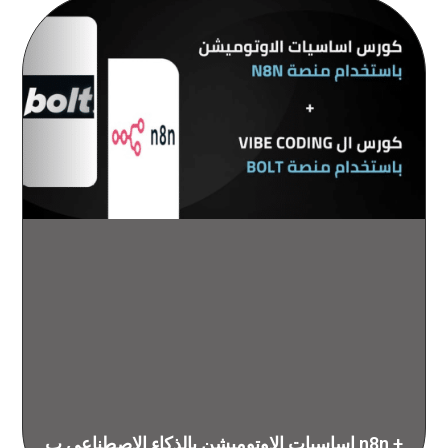
اساسيات الاوتوميشن بالذكاء الاصطناعي ب n8n +