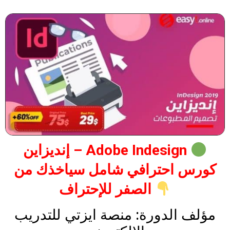
إنديزاين – Adobe Indesign
كورس احترافي شامل سياخذك من
الصفر للإحتراف
مؤلف الدورة: منصة ايزتي للتدريب