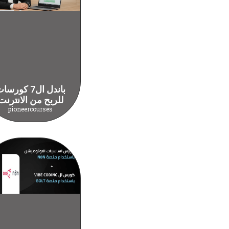
باندل ال7 كورس
للربح من الانترنت
pioneercourses