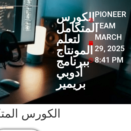
PIONEER
الكورس
TEAM
المتكامل
MARCH
لتعلم
المونتاج
29, 2025
ببرنامج
8:41 PM
أدوبي
بريمير
الكورس المتكا