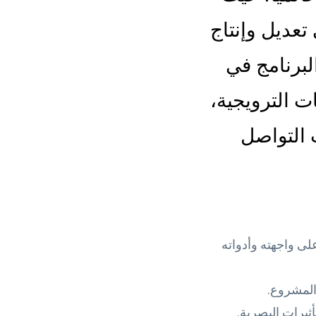
 تعديل وإنتاج
البرنامج في
ات الترويجية،
التواصل
لى واجهته وأدواته
 المشروع.
ثيرات البصرية.