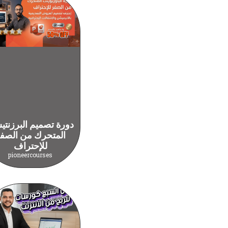
دورة تصميم البرزنت
المتحرك من الصف
للإحتراف
pioneercourses