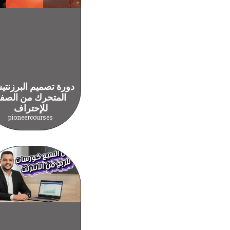
دورة تصميم البرزنت
المتحرك من الصف
للإحتراف
pioneercourses