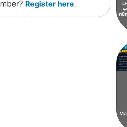
mber?
.
ن
Register here
 ب
سيات ال vibe
Mas