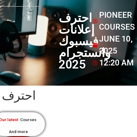
PIONEER
احترف
COURSES
إعلانات
JUNE 10,
فيسبوك
وانستجرام
2025
2025
12:20 AM
احترف إع
Our latest
Courses
And more