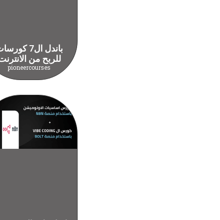
باندل ال7 كورس
للربح من الانترنت
pioneercourses