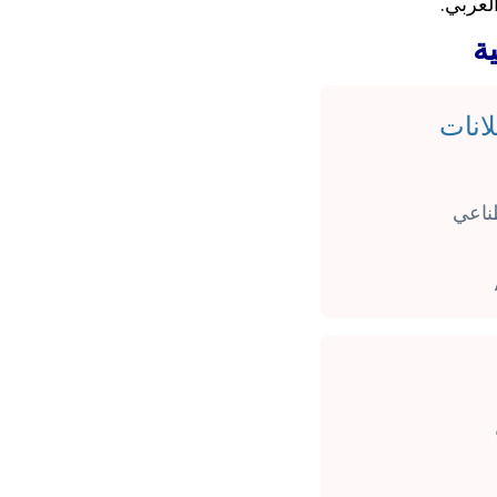
لعربي.
ة
انات
طناعي