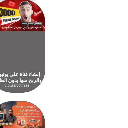
إنشاء قناة على يوتي
والربح منها بدون الظ
pioneercourses